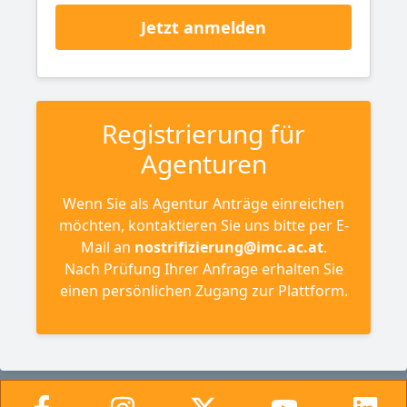
Jetzt anmelden
Registrierung für
Agenturen
Wenn Sie als Agentur Anträge einreichen
möchten, kontaktieren Sie uns bitte per E-
Mail an
nostrifizierung@imc.ac.at
.
Nach Prüfung Ihrer Anfrage erhalten Sie
einen persönlichen Zugang zur Plattform.